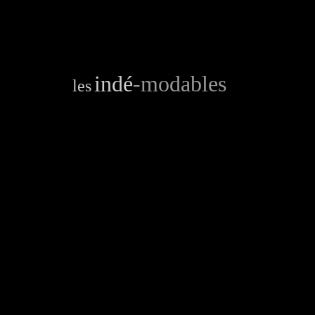
indé
-modables
les